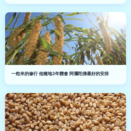
一粒米的修行 他種地3年體會 阿彌陀佛最好的安排