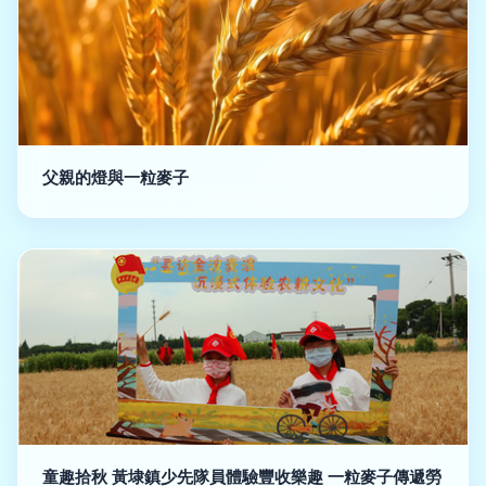
父親的燈與一粒麥子
童趣拾秋 黃埭鎮少先隊員體驗豐收樂趣 一粒麥子傳遞勞