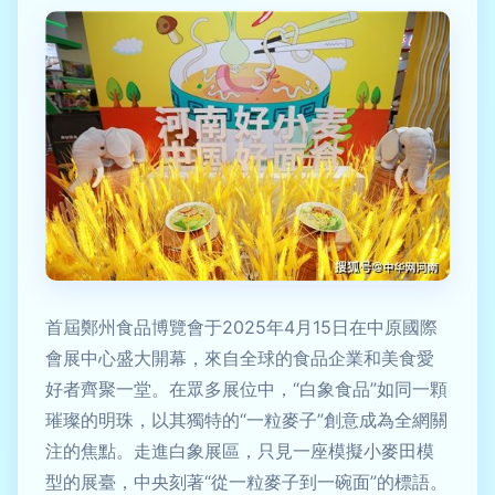
首屆鄭州食品博覽會于2025年4月15日在中原國際
會展中心盛大開幕，來自全球的食品企業和美食愛
好者齊聚一堂。在眾多展位中，“白象食品”如同一顆
璀璨的明珠，以其獨特的“一粒麥子”創意成為全網關
注的焦點。走進白象展區，只見一座模擬小麥田模
型的展臺，中央刻著“從一粒麥子到一碗面”的標語。