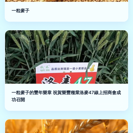
一粒麥子
一粒麥子的豐年樂章 祝賀樂豐種業洛麥47線上招商會成
功召開